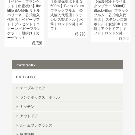
【ベビー ブランケ
【保温保冷ボトル S
【保温保冷トラベル
ット｜出産祝い】the
500ml】Black+Blum
タンブラー 600ml】
little BARiNE リトル
ブラックブルム 公
Black+Blum ブラック
バリーネ 公式輸入
式輸入代理店｜ステ
ブルム 公式輸入代
代理店｜ベビーギフ
ンレス製ボトル｜水
理店｜ ステンレス製
ト｜プレゼント｜コ
筒｜ロンドン発｜ギ
ボトル｜炭酸OK｜水
クーン ベビーブラン
フト
筒｜アウトドア｜ギ
¥6,270
ケット｜肌掛け｜ガ
フト｜ロンドン発
¥7,150
ーゼケット
¥5,720
CATEGORY
CATEGORY
テーブルウェア
ランチボックス・ボトル
キッチン
アウトドア
ルームフレグランス
日用雑貨