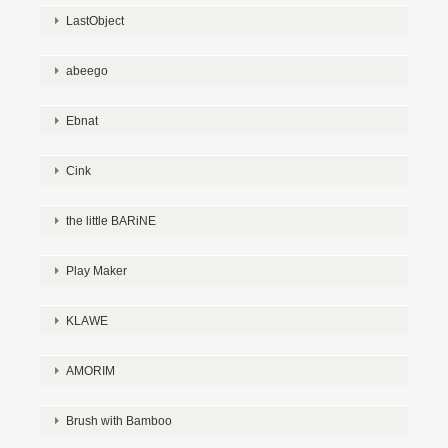
LastObject
abeego
Ebnat
Cink
the little BARiNE
Play Maker
KLAWE
AMORIM
Brush with Bamboo