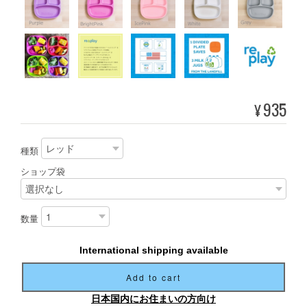
935
¥
種類
ショップ袋
数量
International shipping available
Add to cart
日本国内にお住まいの方向け