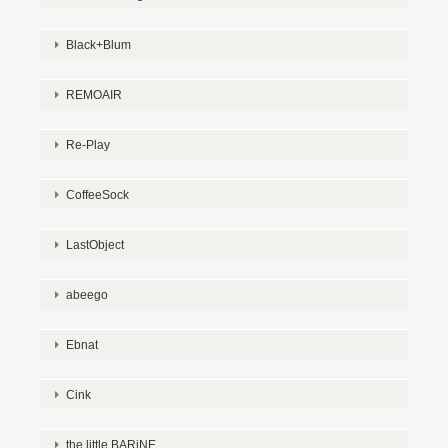
Black+Blum
REMOAIR
Re-Play
CoffeeSock
LastObject
abeego
Ebnat
Cink
the little BARiNE