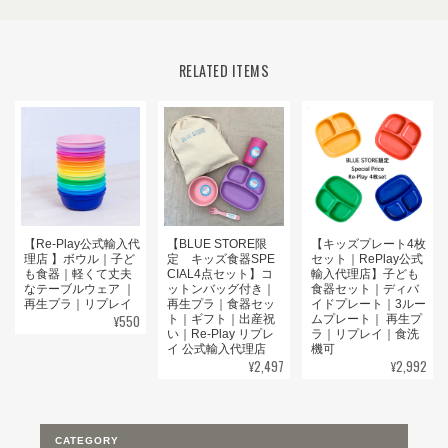
RELATED ITEMS
【Re-Play公式輸入代
【BLUE STORE限
【キッズプレート4枚
理店 】ボウル｜子ど
定 キッズ食器SPE
セット｜RePlay公式
も食器｜軽くて丈夫
CIAL4点セット】コ
輸入代理店】子ども
なテーブルウェア ｜
ットンバッグ付き｜
食器セット｜ディバ
再生プラ｜リプレイ
再生プラ｜食器セッ
イドプレート｜3ルー
¥550
ト｜ギフト｜出産祝
ムプレート｜ 再生プ
い｜Re-Play リプレ
ラ｜リプレイ｜食洗
イ 公式輸入代理店
機可
¥2,497
¥2,992
CATEGORY