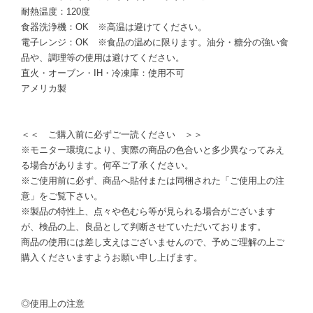
耐熱温度：120度
食器洗浄機：OK ※高温は避けてください。
電子レンジ：OK ※食品の温めに限ります。油分・糖分の強い食
品や、調理等の使用は避けてください。
直火・オーブン・IH・冷凍庫：使用不可
アメリカ製
＜＜ ご購入前に必ずご一読ください ＞＞
※モニター環境により、実際の商品の色合いと多少異なってみえ
る場合があります。何卒ご了承ください。
※ご使用前に必ず、商品へ貼付または同梱された「ご使用上の注
意」をご覧下さい。
※製品の特性上、点々や色むら等が見られる場合がございます
が、検品の上、良品として判断させていただいております。
商品の使用には差し支えはございませんので、予めご理解の上ご
購入くださいますようお願い申し上げます。
◎使用上の注意