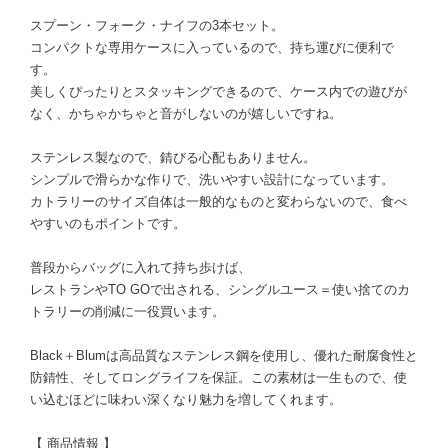
スプーン・フォーク・ナイフの3本セット。
コンパクトな専用ケースに入っているので、持ち運びに便利で
す。
美しくぴったりとスタッキングできるので、ケース内での遊びが
なく、かちゃかちゃと音がしないのが嬉しいですね。
ステンレス製なので、錆びる心配もありません。
シンプルで滑らかな作りで、洗いやすい設計になっています。
カトラリーのサイズ自体は一般的なものと変わらないので、食べ
やすいのもポイントです。
普段からバッグに入れて持ち歩けば、
レストランやTO GOで出される、シングルユース＝使い捨てのカ
トラリーの削減に一役買います。
Black＋Blumは高品質なステンレス鋼を使用し、優れた耐腐食性と
防錆性、そしてロングライフを保証。この素材は一生もので、使
い込むほどに味わい深くなり魅力を増してくれます。
【 商品情報 】