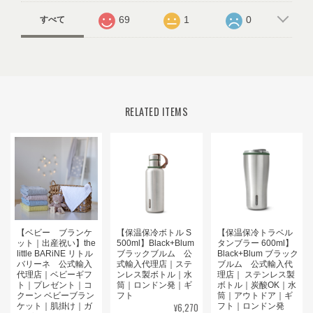
69
1
0
すべて
RELATED ITEMS
【ベビー ブランケ
【保温保冷ボトル S
【保温保冷トラベル
ット｜出産祝い】the
500ml】Black+Blum
タンブラー 600ml】
little BARiNE リトル
ブラックブルム 公
Black+Blum ブラック
バリーネ 公式輸入
式輸入代理店｜ステ
ブルム 公式輸入代
代理店｜ベビーギフ
ンレス製ボトル｜水
理店｜ ステンレス製
ト｜プレゼント｜コ
筒｜ロンドン発｜ギ
ボトル｜炭酸OK｜水
クーン ベビーブラン
フト
筒｜アウトドア｜ギ
¥6,270
ケット｜肌掛け｜ガ
フト｜ロンドン発