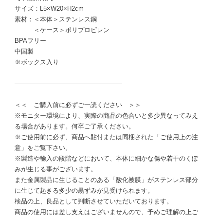
サイズ：L5×W20×H2cm
素材：＜本体＞ステンレス鋼
＜ケース＞ポリプロピレン
BPAフリー
中国製
※ボックス入り
―――――――――――――――――
＜＜ ご購入前に必ずご一読ください ＞＞
※モニター環境により、実際の商品の色合いと多少異なってみえ
る場合があります。何卒ご了承ください。
※ご使用前に必ず、商品へ貼付または同梱された「ご使用上の注
意」をご覧下さい。
※製造や輸入の段階などにおいて、本体に細かな傷や若干のくぼ
みが生じる事がございます。
また金属製品に生じることのある「酸化被膜」がステンレス部分
に生じて起きる多少の黒ずみが見受けられます。
検品の上、良品として判断させていただいております。
商品の使用には差し支えはございませんので、予めご理解の上ご