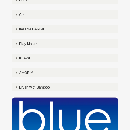
Ebnat
Cink
the little BARiNE
Play Maker
KLAWE
AMORIM
Brush with Bamboo