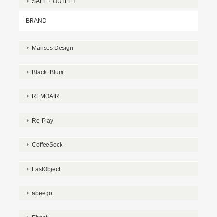
SALE・OUTLET
BRAND
Månses Design
Black+Blum
REMOAIR
Re-Play
CoffeeSock
LastObject
abeego