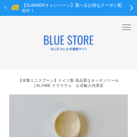
【SUMMERキャンペーン】選べるお得なクーポン配
布中！
【木製ミニスプーン】ドイツ製 高品質なキッチンツール
│KLAWE クラウウェ 公式輸入代理店