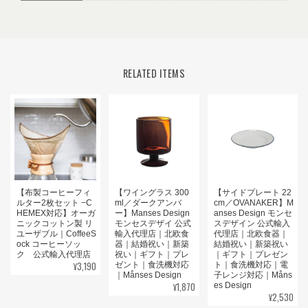
RELATED ITEMS
【布製コーヒーフィ
【ワイングラス 300
【サイドプレート 22
ルター2枚セット −C
ml／ダークアンバ
cm／OVANAKER】M
HEMEX対応】オーガ
ー】Manses Design
anses Design モンセ
ニックコットン製 リ
モンセスデザイ 公式
スデザイン 公式輸入
ユーザブル｜CoffeeS
輸入代理店｜北欧食
代理店｜北欧食器｜
ock コーヒーソッ
器｜結婚祝い｜新築
結婚祝い｜新築祝い
ク 公式輸入代理店
祝い｜ギフト｜プレ
｜ギフト｜プレゼン
¥3,190
ゼント｜食洗機対応
ト｜食洗機対応｜電
｜Månses Design
子レンジ対応｜Måns
¥1,870
es Design
¥2,530