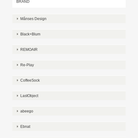
BRAND
Månses Design
Black+Blum
REMOAIR
Re-Play
CoffeeSock
LastObject
abeego
Ebnat