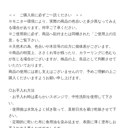
＜＜ ご購入前に必ずご一読ください ＞＞
※モニター環境により、実際の商品の色合いと多少異なってみえ
る場合があります。何卒ご了承ください。
※ご使用前に必ず、商品へ貼付または同梱された「ご使用上の注
意」をご覧下さい。
※天然木の為、色合いや木目等の出方に個体差がございます。
※商品の特質上、ささくれ等が残ったり、カラーリングに色むら
が生じる場合がございますが、検品の上、良品として判断させて
いただいております。
商品の使用には差し支えはございませんので、予めご理解の上ご
購入くださいますようお願い申し上げます。
◎お手入れ方法
・お手入れ時は柔らかいスポンジで、中性洗剤を使用して下さ
い。
・使用後は水気をよく拭き取って、直射日光を避け乾燥させて下
さい。
・定期的に乾いた布に食用油を染み込ませ、表面に薄く塗布しお