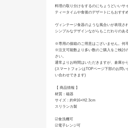
料理の取り分けをするのにちょうどいいサ
ティータイムや食後のデザートにもおすす
ヴィンテージ食器のような風合いが表現さ
シンプルなデザインながらもこだわりのあ
※専用の個箱のご用意はございません。何
※注文可能数より多い数のご購入をご検討
さい。
通常よりお時間はいただきますが、倉庫か
(スマートフォンはTOPページ下部のお問い合
い合わせできます)
【 商品情報 】
材質：磁器
サイズ：約Φ16×H2.3cm
スリランカ製
☑︎食洗機可
☑︎電子レンジ可