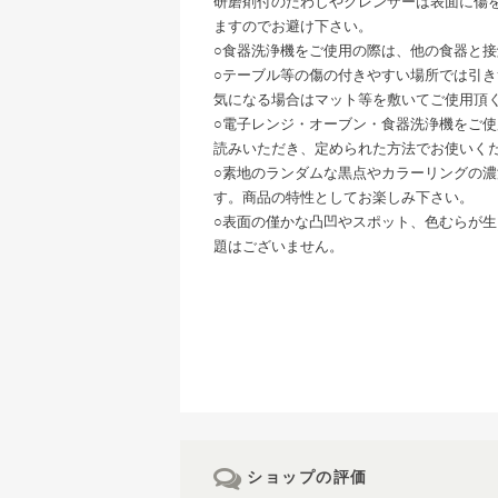
研磨剤付のたわしやクレンザーは表面に傷
ますのでお避け下さい。
○食器洗浄機をご使用の際は、他の食器と
○テーブル等の傷の付きやすい場所では引
気になる場合はマット等を敷いてご使用頂
○電子レンジ・オーブン・食器洗浄機をご
読みいただき、定められた方法でお使いく
○素地のランダムな黒点やカラーリングの
す。商品の特性としてお楽しみ下さい。
○表面の僅かな凸凹やスポット、色むらが
題はございません。
ショップの評価