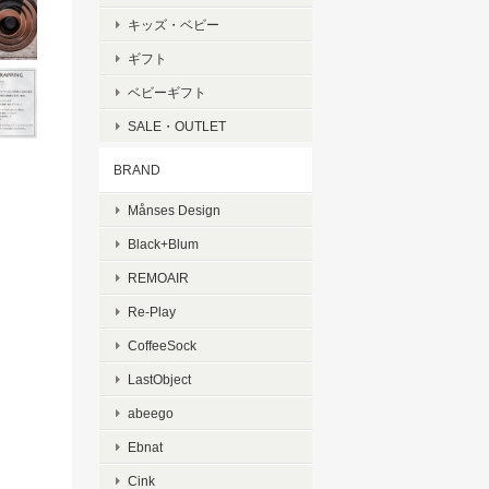
キッズ・ベビー
ギフト
ベビーギフト
SALE・OUTLET
BRAND
Månses Design
Black+Blum
REMOAIR
Re-Play
CoffeeSock
LastObject
abeego
Ebnat
Cink