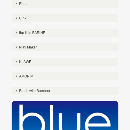
Ebnat
Cink
the little BARiNE
Play Maker
KLAWE
AMORIM
Brush with Bamboo