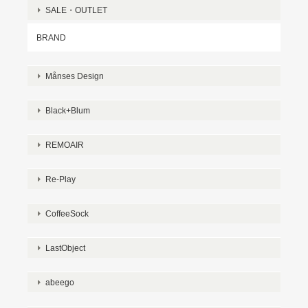
SALE・OUTLET
BRAND
Månses Design
Black+Blum
REMOAIR
Re-Play
CoffeeSock
LastObject
abeego