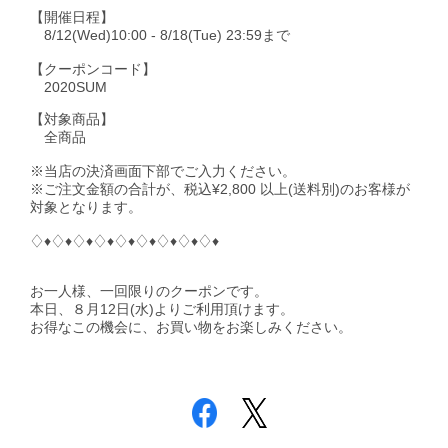
【開催日程】
8/12(Wed)10:00 - 8/18(Tue) 23:59まで
【クーポンコード】
2020SUM
【対象商品】
全商品
※当店の決済画面下部でご入力ください。
※ご注文金額の合計が、税込¥2,800 以上(送料別)のお客様が
対象となります。
♢♦︎♢♦︎♢♦︎♢♦︎♢♦︎♢♦︎♢♦︎♢♦︎♢♦︎ㅤ
お一人様、一回限りのクーポンです。
本日、８月12日(水)よりご利用頂けます。
お得なこの機会に、お買い物をお楽しみください。