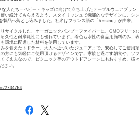
aが、小さな人たち＝ベビー・キッズに向けて立ち上げたテーブルウェアブラン
く使い続けてもらえるよう、スタイリッシュで機能的なデザインに、シ
を製品へ落とし込みました。社名はフランス語の「5＝cinq」が由来。
リサイクルした、オーガニックバンブーファイバーに、GMOフリーの
。耐久性と耐摩耗性にも優れています。着色も水性の食品用顔料のみ、
ジも環境に配慮した材料を使用しています。
しみを覚えたトドラー、大人へ近づいたジュニアまで、安心してご使用
人の方にも気軽にご使用頂けるデザインです。家族と過ごす朝食や、ソ
軽くて丈夫なので、ピクニック等のアウトドアシーンにもおすすめ。様
ださい。
ries/2734754