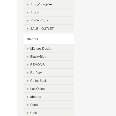
キッズ・ベビー
ギフト
ベビーギフト
SALE・OUTLET
BRAND
Månses Design
Black+Blum
REMOAIR
Re-Play
CoffeeSock
LastObject
abeego
Ebnat
Cink