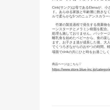
Cink(サンク)は母であるElen
ド。あらゆる家族と年齢層に飽きな
ルで柔らかな5つのニュアンスカラー
竹箸の製造過程で発生する廃棄物を
ーンスターチとメラミン樹脂を配合
処理も施しておりません。パッケー
離乳食を始めたベビーから、食の楽
ます。お子さま達が成長した後、大
でくつろぎながらのおやつの時間。
cink
場面で
の共にひと時をお過ごしく
商品ページはこちら▽
https://www.store.blue-inc.jp/catego