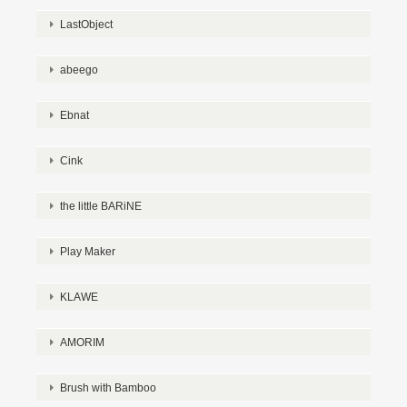
LastObject
abeego
Ebnat
Cink
the little BARiNE
Play Maker
KLAWE
AMORIM
Brush with Bamboo