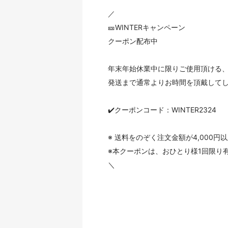
／
🎫WINTERキャンペーン
クーポン配布中
年末年始休業中に限りご使用頂ける、5
発送まで通常よりお時間を頂戴して
✔️クーポンコード：WINTER2324
※ 送料をのぞく注文金額が4,000
※本クーポンは、おひとり様1回限り
＼