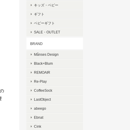
キッズ・ベビー
ギフト
ベビーギフト
SALE・OUTLET
BRAND
Månses Design
Black+Blum
REMOAIR
Re-Play
間の
CoffeeSock
理
LastObject
abeego
Ebnat
Cink