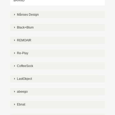
BRAND
Månses Design
Black+Blum
REMOAIR
Re-Play
CoffeeSock
LastObject
abeego
Ebnat