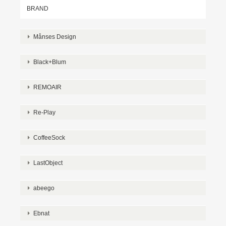
BRAND
Månses Design
Black+Blum
REMOAIR
Re-Play
CoffeeSock
LastObject
abeego
Ebnat