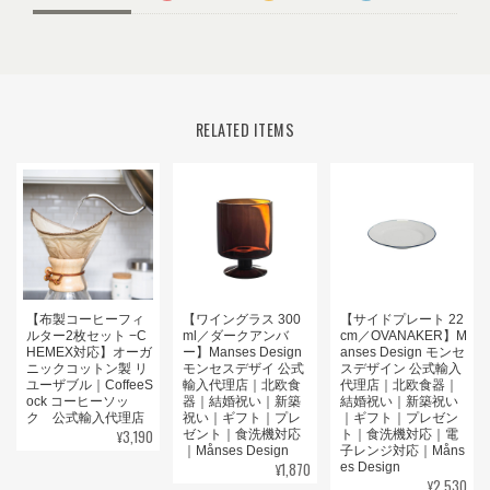
RELATED ITEMS
【布製コーヒーフィ
【ワイングラス 300
【サイドプレート 22
ルター2枚セット −C
ml／ダークアンバ
cm／OVANAKER】M
HEMEX対応】オーガ
ー】Manses Design
anses Design モンセ
ニックコットン製 リ
モンセスデザイ 公式
スデザイン 公式輸入
ユーザブル｜CoffeeS
輸入代理店｜北欧食
代理店｜北欧食器｜
ock コーヒーソッ
器｜結婚祝い｜新築
結婚祝い｜新築祝い
ク 公式輸入代理店
祝い｜ギフト｜プレ
｜ギフト｜プレゼン
¥3,190
ゼント｜食洗機対応
ト｜食洗機対応｜電
｜Månses Design
子レンジ対応｜Måns
¥1,870
es Design
¥2,530