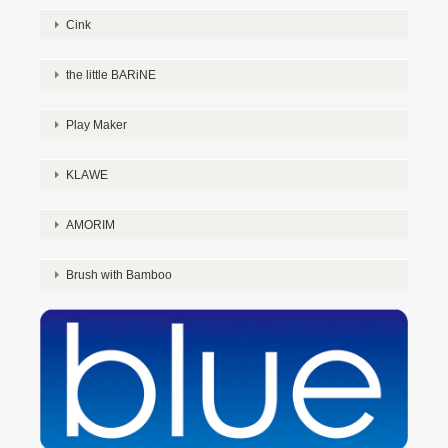
Cink
the little BARiNE
Play Maker
KLAWE
AMORIM
Brush with Bamboo