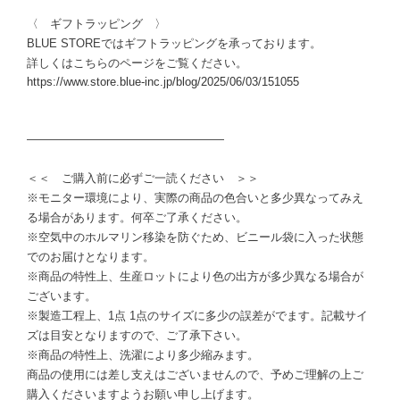
〈 ギフトラッピング 〉
BLUE STOREではギフトラッピングを承っております。
詳しくはこちらのページをご覧ください。
https://www.store.blue-inc.jp/blog/2025/06/03/151055
―――――――――――――――――
＜＜ ご購入前に必ずご一読ください ＞＞
※モニター環境により、実際の商品の色合いと多少異なってみえ
る場合があります。何卒ご了承ください。
※空気中のホルマリン移染を防ぐため、ビニール袋に入った状態
でのお届けとなります。
※商品の特性上、生産ロットにより色の出方が多少異なる場合が
ございます。
※製造工程上、1点 1点のサイズに多少の誤差がでます。記載サイ
ズは目安となりますので、ご了承下さい。
※商品の特性上、洗濯により多少縮みます。
商品の使用には差し支えはございませんので、予めご理解の上ご
購入くださいますようお願い申し上げます。