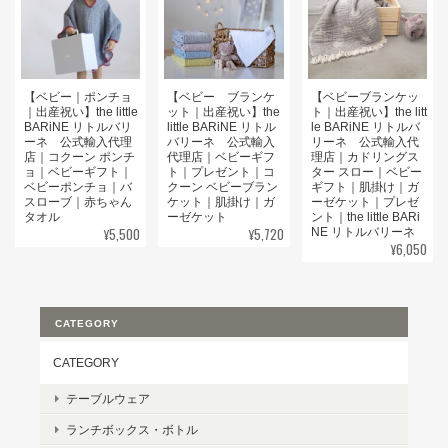
【ベビー｜ポンチョ
【ベビー ブランケ
【ベビーブランケッ
｜出産祝い】the little
ット｜出産祝い】the
ト｜出産祝い】the litt
BARiNE リトルバリ
little BARiNE リトル
le BARiNE リトルバ
ーネ 公式輸入代理
バリーネ 公式輸入
リーネ 公式輸入代
店｜コクーン ポンチ
代理店｜ベビーギフ
理店｜カドリングス
ョ｜ベビーギフト｜
ト｜プレゼント｜コ
ター スロー｜ベビー
ベビーポンチョ｜バ
クーン ベビーブラン
ギフト｜肌掛け｜ガ
スローブ｜赤ちゃん
ケット｜肌掛け｜ガ
ーゼケット｜プレゼ
タオル
ーゼケット
ント｜the little BARi
¥5,500
¥5,720
NE リトルバリーネ
¥6,050
CATEGORY
CATEGORY
テーブルウェア
ランチボックス・ボトル