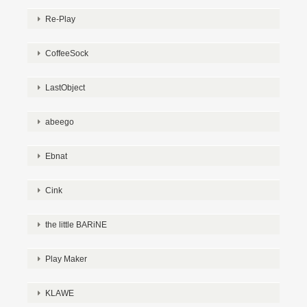
Re-Play
CoffeeSock
LastObject
abeego
Ebnat
Cink
the little BARiNE
Play Maker
KLAWE