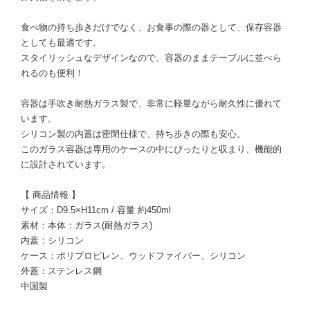
食べ物の持ち歩きだけでなく、お食事の際の器として、保存容器
としても最適です。
スタイリッシュなデザインなので、容器のままテーブルに並べら
れるのも便利！
容器は手吹き耐熱ガラス製で、非常に軽量ながら耐久性に優れて
います。
シリコン製の内蓋は密閉仕様で、持ち歩きの際も安心。
このガラス容器は専用のケースの中にぴったりと収まり、機能的
に設計されています。
【 商品情報 】
サイズ：D9.5×H11cm / 容量 約450ml
素材：本体：ガラス(耐熱ガラス)
内蓋：シリコン
ケース：ポリプロピレン、ウッドファイバー、シリコン
外蓋：ステンレス鋼
中国製