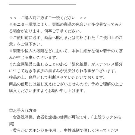
―――――――――――――――――
＜＜ ご購入前に必ずご一読ください ＞＞
※モニター環境により、実際の商品の色合いと多少異なってみえ
る場合があります。何卒ご了承ください。
※ご使用前に必ず、商品へ貼付または同梱された「ご使用上の注
意」をご覧下さい。
※製造や輸入の段階などにおいて、本体に細かな傷や若干のくぼ
みが生じる事がございます。
また金属製品に生じることのある「酸化被膜」がステンレス部分
に生じて起きる多少の黒ずみが見受けられる事がございます。
検品の上、良品として判断させていただいております。
商品の使用には差し支えはございませんので、予めご理解の上ご
購入くださいますようお願い申し上げます。
◎お手入れ方法
・食器洗浄機、食器乾燥機の使用が可能です。( 上段ラックを推
奨)
・柔らかいスポンジを使用し、中性洗剤で優しく洗ってくださ