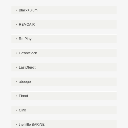
Black+Blum
REMOAIR
Re-Play
CoffeeSock
LastObject
abeego
Ebnat
Cink
the little BARiNE