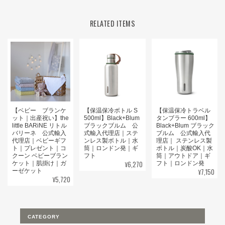
RELATED ITEMS
【ベビー ブランケ
【保温保冷ボトル S
【保温保冷トラベル
ット｜出産祝い】the
500ml】Black+Blum
タンブラー 600ml】
little BARiNE リトル
ブラックブルム 公
Black+Blum ブラック
バリーネ 公式輸入
式輸入代理店｜ステ
ブルム 公式輸入代
代理店｜ベビーギフ
ンレス製ボトル｜水
理店｜ ステンレス製
ト｜プレゼント｜コ
筒｜ロンドン発｜ギ
ボトル｜炭酸OK｜水
クーン ベビーブラン
フト
筒｜アウトドア｜ギ
¥6,270
ケット｜肌掛け｜ガ
フト｜ロンドン発
¥7,150
ーゼケット
¥5,720
CATEGORY