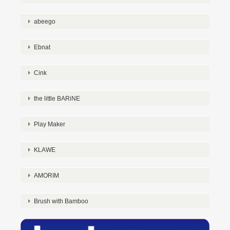
abeego
Ebnat
Cink
the little BARiNE
Play Maker
KLAWE
AMORIM
Brush with Bamboo