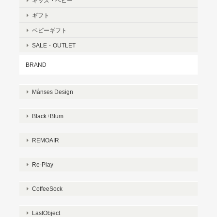
キッズ・ベビー
ギフト
ベビーギフト
SALE・OUTLET
BRAND
Månses Design
Black+Blum
REMOAIR
Re-Play
CoffeeSock
LastObject