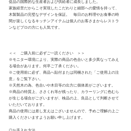
促品の国際的な生産者および供給者に成長しました。
家族経営だからこそ実現したこだわりと細部への愛情を持って、
木製製品の完璧なデザインを保証。 毎日のお料理やお食事の時
間が楽しくなるキッチンアイテムは個人のお客さまからレストラ
ンなどプロの方にも人気です。
＜＜ ご購入前に必ずご一読ください ＞＞
※モニター環境により、実際の商品の色合いと多少異なってみえ
る場合があります。何卒ご了承ください。
※ご使用前に必ず、商品へ貼付または同梱された「ご使用上の注
意」をご覧下さい。
※天然木の為、色合いや木目等の出方に個体差がございます。
※商品の特質上、ささくれ等が残ったり、カラーリングに色むら
が生じる場合がございますが、検品の上、良品として判断させて
いただいております。
商品の使用には差し支えはございませんので、予めご理解の上ご
購入くださいますようお願い申し上げます。
◎お手入れ方法