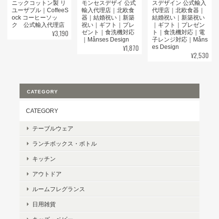
ニックコットン製 リ
モンセスデザイ 公式
スデザイン 公式輸入
ユーザブル｜CoffeeS
輸入代理店｜北欧食
代理店｜北欧食器｜
ock コーヒーソッ
器｜結婚祝い｜新築
結婚祝い｜新築祝い
ク 公式輸入代理店
祝い｜ギフト｜プレ
｜ギフト｜プレゼン
¥3,190
ゼント｜食洗機対応
ト｜食洗機対応｜電
｜Månses Design
子レンジ対応｜Måns
¥1,870
es Design
¥2,530
CATEGORY
CATEGORY
テーブルウェア
ランチボックス・ボトル
キッチン
アウトドア
ルームフレグランス
日用雑貨