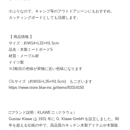
小ぶりなので、キャンプ等のアウトドアシーンにもおすすめ。
カッティングボードとしても活躍します。
【 商品情報 】
サイズ：約W14×L32×H1.5cm
品名：木製ミートボードS
材質：メープル材
ドイツ製
※2枚目の色味が実物に近い色味になります
◎Lサイズ（約W16×L35×H1.5cm) もございます
https://www.store.blue-inc.jp/items/83314150
□ブランド説明：KLAWE □（クラウェ）
Gustav Klawe は 1931 年に G. Klawe GmbH を設立しました。90
年を超える伝統の中で、高品質のキッチン木製アイテムや木製販