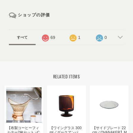
ショップの評価
69
1
0
すべて
RELATED ITEMS
【布製コーヒーフィ
【ワイングラス 300
【サイドプレート 22
ルター2枚セット −C
ml／ダークアンバ
cm／OVANAKER】M