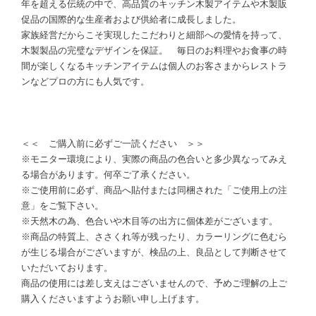
年を超える伝統の中で、高品質のキッチン木製アイテムや木製販
促品の国際的な生産者および供給者に成長しました。
家族経営だからこそ実現したこだわりと細部への愛情を持って、
木製製品の完璧なデザインを保証。 毎日のお料理やお食事の時
間が楽しくなるキッチンアイテムは個人のお客さまからレストラ
ンなどプロの方にも人気です。
＜＜ ご購入前に必ずご一読ください ＞＞
※モニター環境により、実際の商品の色合いと多少異なってみえ
る場合があります。何卒ご了承ください。
※ご使用前に必ず、商品へ貼付または同梱された「ご使用上の注
意」をご覧下さい。
※天然木の為、色合いや木目等の出方に個体差がございます。
※商品の特質上、ささくれ等が残ったり、カラーリングに色むら
が生じる場合がございますが、検品の上、良品として判断させて
いただいております。
商品の使用には差し支えはございませんので、予めご理解の上ご
購入くださいますようお願い申し上げます。