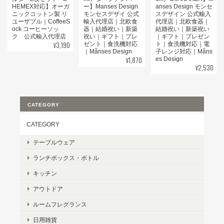
HEMEX対応】オーガ
ー】Manses Design
anses Design モンセ
ニックコットン製 リ
モンセスデザイ 公式
スデザイン 公式輸入
ユーザブル｜CoffeeS
輸入代理店｜北欧食
代理店｜北欧食器｜
ock コーヒーソッ
器｜結婚祝い｜新築
結婚祝い｜新築祝い
ク 公式輸入代理店
祝い｜ギフト｜プレ
｜ギフト｜プレゼン
¥3,190
ゼント｜食洗機対応
ト｜食洗機対応｜電
｜Månses Design
子レンジ対応｜Måns
¥1,870
es Design
¥2,530
CATEGORY
CATEGORY
テーブルウェア
ランチボックス・ボトル
キッチン
アウトドア
ルームフレグランス
日用雑貨