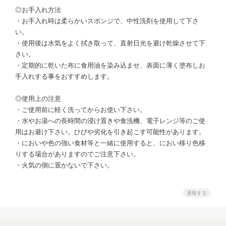
◎お手入れ方法
・お手入れ時は柔らかいスポンジで、中性洗剤を使用して下さ
い。
・使用後は水気をよく拭き取って、直射日光を避け乾燥させて下
さい。
・定期的に乾いた布に食用油を染み込ませ、表面に薄く塗布しお
手入れする事をおすすめします。
◎使用上の注意
・ご使用前に軽く洗ってからお使い下さい。
・水やお湯への長時間の浸け置きや食洗機、電子レンジ等のご使
用はお避け下さい。ひびや劣化を引き起こす可能性があります。
・においや色の強い食材等と一緒に使用すると、におい移り色移
りする場合がありますのでご注意下さい。
・火気の側に置かないで下さい。
通報する