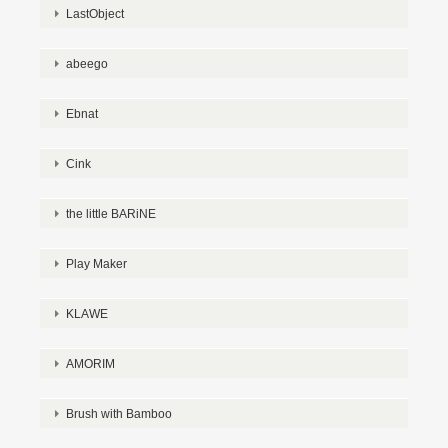
LastObject
abeego
Ebnat
Cink
the little BARiNE
Play Maker
KLAWE
AMORIM
Brush with Bamboo